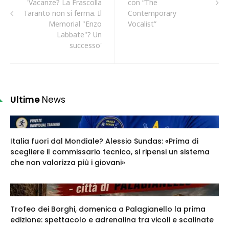
'Vacanze? La Frascolla
con “The
Taranto non si ferma. Il
Contemporary
Memorial "Enzo
Vocalist”
Labbate"? Un
successo'
Ultime
News
Italia fuori dal Mondiale? Alessio Sundas: «Prima di
scegliere il commissario tecnico, si ripensi un sistema
che non valorizza più i giovani»
Trofeo dei Borghi, domenica a Palagianello la prima
edizione: spettacolo e adrenalina tra vicoli e scalinate