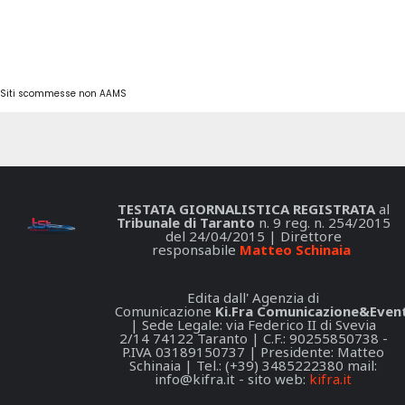
Siti scommesse non AAMS
TESTATA GIORNALISTICA REGISTRATA
al
Tribunale di Taranto
n. 9 reg. n. 254/2015
del 24/04/2015 | Direttore
responsabile
Matteo Schinaia
Edita dall' Agenzia di
Comunicazione
Ki.Fra Comunicazione&Event
| Sede Legale: via Federico II di Svevia
2/14 74122 Taranto | C.F.: 90255850738 -
P.IVA 03189150737 | Presidente: Matteo
Schinaia | Tel.: (+39) 3485222380 mail:
info@kifra.it
- sito web:
kifra.it