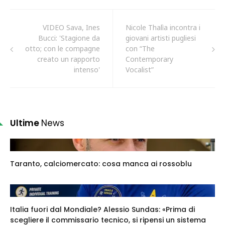
VIDEO Sava, Ines
Nicole Thalìa incontra i
Bucci: 'Stagione da
giovani artisti pugliesi
otto; con le compagne
con “The
creato un rapporto
Contemporary
intenso'
Vocalist”
Ultime
News
Taranto, calciomercato: cosa manca ai rossoblu
Italia fuori dal Mondiale? Alessio Sundas: «Prima di
scegliere il commissario tecnico, si ripensi un sistema