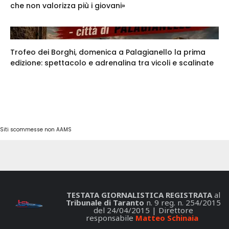
che non valorizza più i giovani»
Trofeo dei Borghi, domenica a Palagianello la prima
edizione: spettacolo e adrenalina tra vicoli e scalinate
Siti scommesse non AAMS
TESTATA GIORNALISTICA REGISTRATA
al
Tribunale di Taranto
n. 9 reg. n. 254/2015
del 24/04/2015 | Direttore
responsabile
Matteo Schinaia