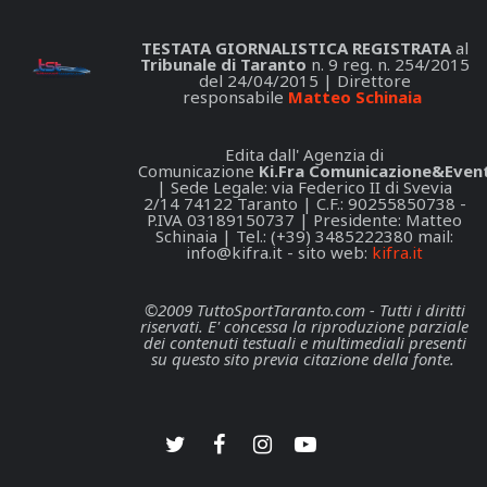
TESTATA GIORNALISTICA REGISTRATA
al
Tribunale di Taranto
n. 9 reg. n. 254/2015
del 24/04/2015 | Direttore
responsabile
Matteo Schinaia
Edita dall' Agenzia di
Comunicazione
Ki.Fra Comunicazione&Event
| Sede Legale: via Federico II di Svevia
2/14 74122 Taranto | C.F.: 90255850738 -
P.IVA 03189150737 | Presidente: Matteo
Schinaia | Tel.: (+39) 3485222380 mail:
info@kifra.it
- sito web:
kifra.it
©2009 TuttoSportTaranto.com - Tutti i diritti
riservati. E' concessa la riproduzione parziale
dei contenuti testuali e multimediali presenti
su questo sito previa citazione della fonte.