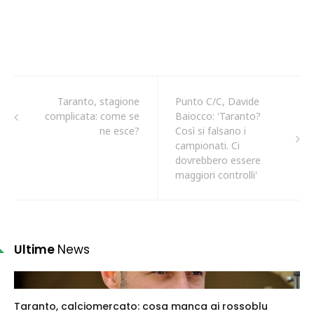
Taranto, stagione
Punto C/C, Davide
complicata: come se
Baiocco: 'Taranto?
ne esce?
Così si falsano i
campionati. Ci
dovrebbero essere
maggiori controlli'
Ultime
News
Taranto, calciomercato: cosa manca ai rossoblu