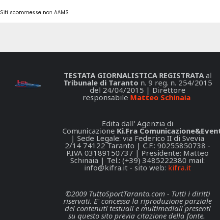
Siti scommesse non AAMS
TESTATA GIORNALISTICA REGISTRATA
al
Tribunale di Taranto
n. 9 reg. n. 254/2015
del 24/04/2015 | Direttore
responsabile
Matteo Schinaia
Edita dall' Agenzia di
Comunicazione
Ki.Fra Comunicazione&Event
| Sede Legale: via Federico II di Svevia
2/14 74122 Taranto | C.F.: 90255850738 -
P.IVA 03189150737 | Presidente: Matteo
Schinaia | Tel.: (+39) 3485222380 mail:
info@kifra.it
- sito web:
kifra.it
©2009 TuttoSportTaranto.com - Tutti i diritti
riservati. E' concessa la riproduzione parziale
dei contenuti testuali e multimediali presenti
su questo sito previa citazione della fonte.