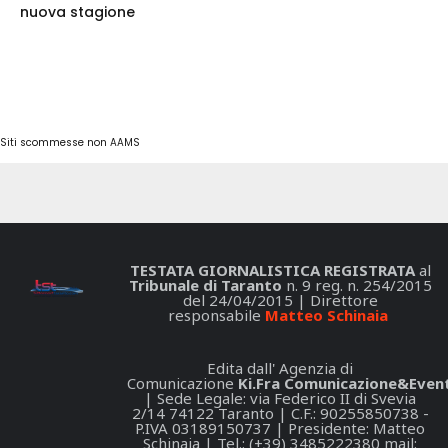
nuova stagione
Siti scommesse non AAMS
TESTATA GIORNALISTICA REGISTRATA
al
Tribunale di Taranto
n. 9 reg. n. 254/2015
del 24/04/2015 | Direttore
responsabile
Matteo Schinaia
Edita dall' Agenzia di
Comunicazione
Ki.Fra Comunicazione&Event
| Sede Legale: via Federico II di Svevia
2/14 74122 Taranto | C.F.: 90255850738 -
P.IVA 03189150737 | Presidente: Matteo
Schinaia | Tel.: (+39) 3485222380 mail: