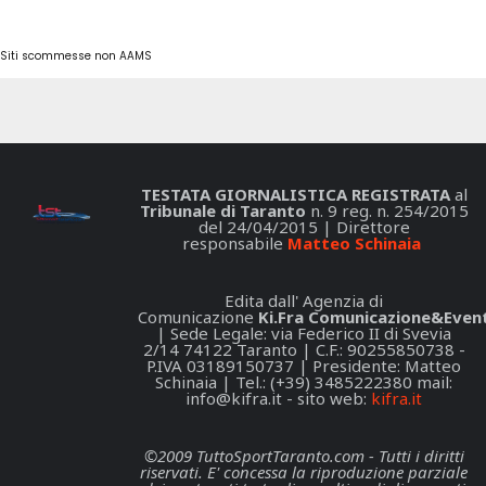
Siti scommesse non AAMS
TESTATA GIORNALISTICA REGISTRATA
al
Tribunale di Taranto
n. 9 reg. n. 254/2015
del 24/04/2015 | Direttore
responsabile
Matteo Schinaia
Edita dall' Agenzia di
Comunicazione
Ki.Fra Comunicazione&Event
| Sede Legale: via Federico II di Svevia
2/14 74122 Taranto | C.F.: 90255850738 -
P.IVA 03189150737 | Presidente: Matteo
Schinaia | Tel.: (+39) 3485222380 mail:
info@kifra.it
- sito web:
kifra.it
©2009 TuttoSportTaranto.com - Tutti i diritti
riservati. E' concessa la riproduzione parziale