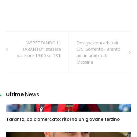
“ASPETTANDO IL
Designazioni arbitrali
TARANTO”: stasera
C/C: Sorrento-Taranto
dalle ore 19:00 su TST
ad un arbitro di
Messina
Ultime
News
Taranto, calciomercato: ritorna un giovane terzino