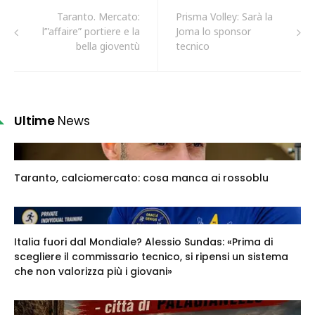
Taranto. Mercato:
Prisma Volley: Sarà la
l’”affaire” portiere e la
Joma lo sponsor
bella gioventù
tecnico
Ultime
News
Taranto, calciomercato: cosa manca ai rossoblu
Italia fuori dal Mondiale? Alessio Sundas: «Prima di
scegliere il commissario tecnico, si ripensi un sistema
che non valorizza più i giovani»