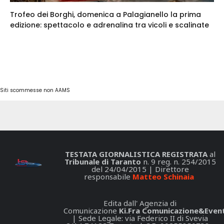
Trofeo dei Borghi, domenica a Palagianello la prima
edizione: spettacolo e adrenalina tra vicoli e scalinate
Siti scommesse non AAMS
TESTATA GIORNALISTICA REGISTRATA
al
Tribunale di Taranto
n. 9 reg. n. 254/2015
del 24/04/2015 | Direttore
responsabile
Matteo Schinaia
Edita dall' Agenzia di
Comunicazione
Ki.Fra Comunicazione&Event
| Sede Legale: via Federico II di Svevia