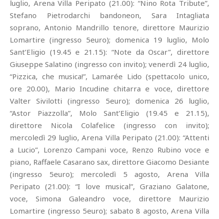
luglio, Arena Villa Peripato (21.00): “Nino Rota Tribute”,
Stefano Pietrodarchi bandoneon, Sara Intagliata
soprano, Antonio Mandrillo tenore, direttore Maurizio
Lomartire (ingresso 5euro); domenica 19 luglio, Molo
Sant’Eligio (19.45 e 21.15): “Note da Oscar”, direttore
Giuseppe Salatino (ingresso con invito); venerdì 24 luglio,
“Pizzica, che musica!”, Lamarée Lido (spettacolo unico,
ore 20.00), Mario Incudine chitarra e voce, direttore
Valter Sivilotti (ingresso 5euro); domenica 26 luglio,
“Astor Piazzolla”, Molo Sant’Eligio (19.45 e 21.15),
direttore Nicola Colafelice (ingresso con invito);
mercoledì 29 luglio, Arena Villa Peripato (21.00): “Attenti
a Lucio”, Lorenzo Campani voce, Renzo Rubino voce e
piano, Raffaele Casarano sax, direttore Giacomo Desiante
(ingresso 5euro); mercoledì 5 agosto, Arena Villa
Peripato (21.00): “I love musical”, Graziano Galatone,
voce, Simona Galeandro voce, direttore Maurizio
Lomartire (ingresso 5euro); sabato 8 agosto, Arena Villa