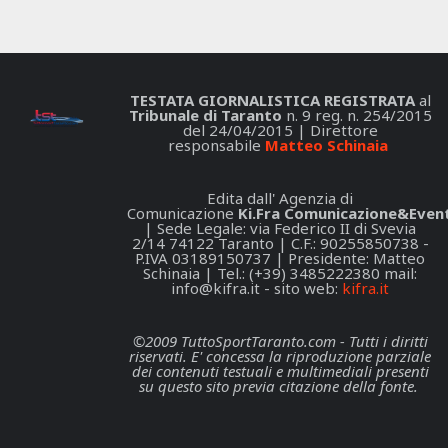
TESTATA GIORNALISTICA REGISTRATA
al
Tribunale di Taranto
n. 9 reg. n. 254/2015
del 24/04/2015 | Direttore
responsabile
Matteo Schinaia
Edita dall' Agenzia di
Comunicazione
Ki.Fra Comunicazione&Event
| Sede Legale: via Federico II di Svevia
2/14 74122 Taranto | C.F.: 90255850738 -
P.IVA 03189150737 | Presidente: Matteo
Schinaia | Tel.: (+39) 3485222380 mail:
info@kifra.it
- sito web:
kifra.it
©2009 TuttoSportTaranto.com - Tutti i diritti
riservati. E' concessa la riproduzione parziale
dei contenuti testuali e multimediali presenti
su questo sito previa citazione della fonte.