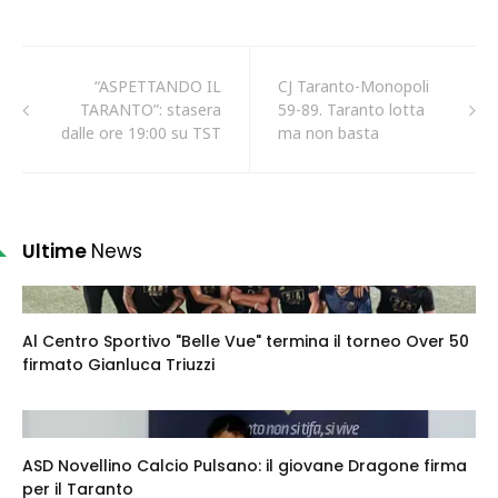
“ASPETTANDO IL
CJ Taranto-Monopoli
TARANTO”: stasera
59-89. Taranto lotta
dalle ore 19:00 su TST
ma non basta
Ultime
News
Al Centro Sportivo "Belle Vue" termina il torneo Over 50
firmato Gianluca Triuzzi
ASD Novellino Calcio Pulsano: il giovane Dragone firma
per il Taranto