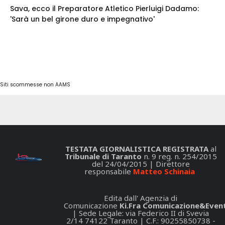
Sava, ecco il Preparatore Atletico Pierluigi Dadamo:
'Sarà un bel girone duro e impegnativo'
Siti scommesse non AAMS
TESTATA GIORNALISTICA REGISTRATA
al
Tribunale di Taranto
n. 9 reg. n. 254/2015
del 24/04/2015 | Direttore
responsabile
Matteo Schinaia
Edita dall' Agenzia di
Comunicazione
Ki.Fra Comunicazione&Event
| Sede Legale: via Federico II di Svevia
2/14 74122 Taranto | C.F.: 90255850738 -