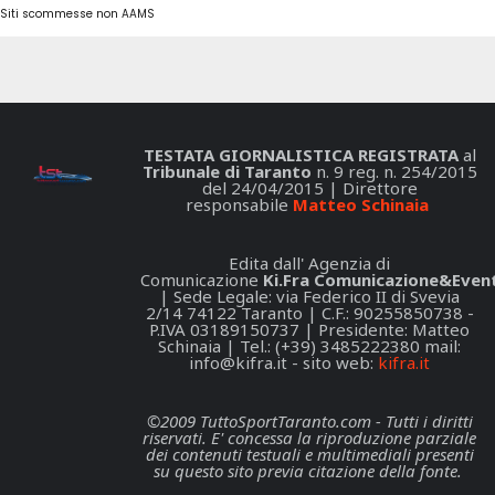
Siti scommesse non AAMS
TESTATA GIORNALISTICA REGISTRATA
al
Tribunale di Taranto
n. 9 reg. n. 254/2015
del 24/04/2015 | Direttore
responsabile
Matteo Schinaia
Edita dall' Agenzia di
Comunicazione
Ki.Fra Comunicazione&Event
| Sede Legale: via Federico II di Svevia
2/14 74122 Taranto | C.F.: 90255850738 -
P.IVA 03189150737 | Presidente: Matteo
Schinaia | Tel.: (+39) 3485222380 mail:
info@kifra.it
- sito web:
kifra.it
©2009 TuttoSportTaranto.com - Tutti i diritti
riservati. E' concessa la riproduzione parziale
dei contenuti testuali e multimediali presenti
su questo sito previa citazione della fonte.