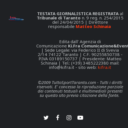
TESTATA GIORNALISTICA REGISTRATA
al
Tribunale di Taranto
n. 9 reg. n. 254/2015
del 24/04/2015 | Direttore
responsabile
Matteo Schinaia
Edita dall' Agenzia di
Comunicazione
Ki.Fra Comunicazione&Event
| Sede Legale: via Federico II di Svevia
2/14 74122 Taranto | C.F.: 90255850738 -
P.IVA 03189150737 | Presidente: Matteo
Schinaia | Tel.: (+39) 3485222380 mail:
info@kifra.it
- sito web:
kifra.it
©2009 TuttoSportTaranto.com - Tutti i diritti
riservati. E' concessa la riproduzione parziale
dei contenuti testuali e multimediali presenti
su questo sito previa citazione della fonte.