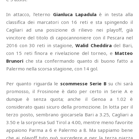
In attacco, l’eterno
Gianluca Lapadula
è in testa alla
classifica dei marcatori con 16 reti e sta spingendo il
Cagliari ad una posizione di rilievo nei playoff, già
vincitore del titolo di capocannoniere con il Pescara nel
2016 con 30 reti in stagione,
Walid Cheddira
del Bari,
con 15 reti finora e rivelazione del torneo, e
Matteo
Brunori
che sta confermando quanto di buono fatto a
Palermo nella scorsa stagione, con 14 gol.
Per quanto riguarda le
scommesse Serie B
su chi sarà
promosso, il Frosinone è dato per certo in Serie A e
dunque è senza quota; anche il Genoa a 1.02 è
considerato quasi sicuro della promozione. In lotta per il
terzo posto, sembrano giocarsela Bari a 3.25, Cagliari a
3.50 e la sorpresa Sud Tirol a 4.00, mentre meno favorite
appaiono Parma a 6 e Palermo a 8. Ma sappiamo bene
che ai playoff tuto può succedere e per la terza piazza