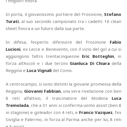
i migliori finora.
In porta, il giovanissimo portiere del Frosinone,
Stefano
Turati
, al suo secondo campionato tra i cadetti: 16 clean
sheet finora e un futuro dalla sua parte.
In difesa, l’esperto difensore del Frosinone
Fabio
Lucioni
, ex Lecce e Benevento, con il vizio del gol a cui si
aggiungono l’altro trentacinquenne
Eric Botteghin
, in
forza all’Ascoli e i due terzini
Gianluca Di Chiara
della
Reggina e
Luca Vignali
del Como.
A centrocampo, si sono distinti la giovane promessa della
Reggina,
Giovanni Fabbian
, una vera rivelazione con ben
8 reti all’attivo, il trascinatore del Modena
Luca
Tremolada
, che a 31 anni si conferma uomo assist (ben 8
in stagione) e goleador con 4 reti, e
Franco Vazquez
, l’ex
Siviglia e Palermo, in forza al Parma: anche per lui, 8 reti
e 5 assist.