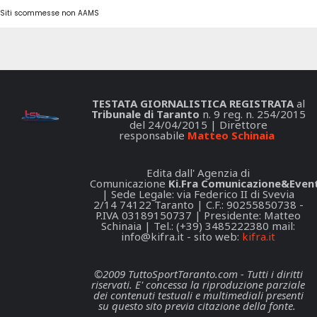
Siti scommesse non AAMS
TESTATA GIORNALISTICA REGISTRATA
al
Tribunale di Taranto
n. 9 reg. n. 254/2015
del 24/04/2015 | Direttore
responsabile
Matteo Schinaia
Edita dall' Agenzia di
Comunicazione
Ki.Fra Comunicazione&Event
| Sede Legale: via Federico II di Svevia
2/14 74122 Taranto | C.F.: 90255850738 -
P.IVA 03189150737 | Presidente: Matteo
Schinaia | Tel.: (+39) 3485222380 mail:
info@kifra.it
- sito web:
kifra.it
©2009 TuttoSportTaranto.com - Tutti i diritti
riservati. E' concessa la riproduzione parziale
dei contenuti testuali e multimediali presenti
su questo sito previa citazione della fonte.