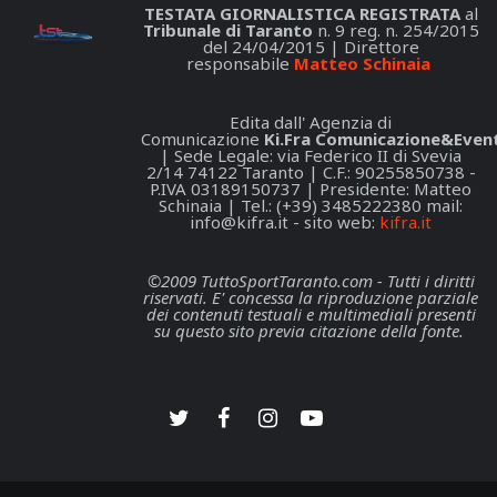
TESTATA GIORNALISTICA REGISTRATA
al
Tribunale di Taranto
n. 9 reg. n. 254/2015
del 24/04/2015 | Direttore
responsabile
Matteo Schinaia
Edita dall' Agenzia di
Comunicazione
Ki.Fra Comunicazione&Event
| Sede Legale: via Federico II di Svevia
2/14 74122 Taranto | C.F.: 90255850738 -
P.IVA 03189150737 | Presidente: Matteo
Schinaia | Tel.: (+39) 3485222380 mail:
info@kifra.it
- sito web:
kifra.it
©2009 TuttoSportTaranto.com - Tutti i diritti
riservati. E' concessa la riproduzione parziale
dei contenuti testuali e multimediali presenti
su questo sito previa citazione della fonte.