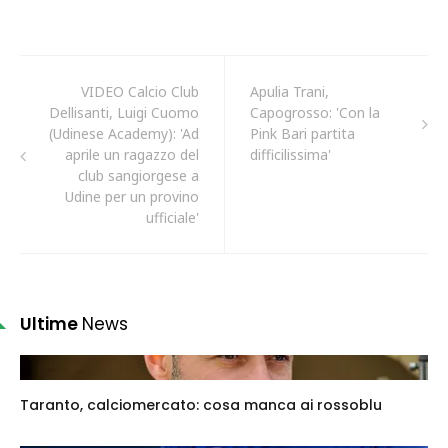
VIDEO Calcio Club
Apulia Trani,
Dellisanti, Luigi Cuomo
Capogrosso: 'Con la
(Udinese Academy): 'Ad
Pink Bari partita
aprile un ragazzo del
difficilissima'
club sangiorgese a
Udine per un provino
ufficiale'
Ultime
News
Taranto, calciomercato: cosa manca ai rossoblu