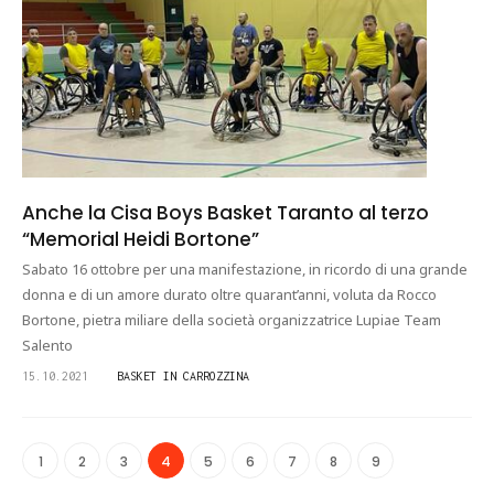
Anche la Cisa Boys Basket Taranto al terzo
“Memorial Heidi Bortone”
Sabato 16 ottobre per una manifestazione, in ricordo di una grande
donna e di un amore durato oltre quarant’anni, voluta da Rocco
Bortone, pietra miliare della società organizzatrice Lupiae Team
Salento
15.10.2021
BASKET IN CARROZZINA
1
2
3
4
5
6
7
8
9