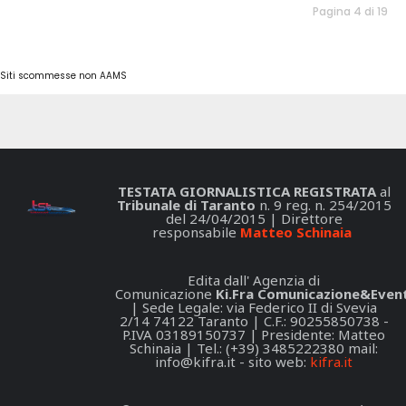
Pagina 4 di 19
Siti scommesse non AAMS
TESTATA GIORNALISTICA REGISTRATA
al
Tribunale di Taranto
n. 9 reg. n. 254/2015
del 24/04/2015 | Direttore
responsabile
Matteo Schinaia
Edita dall' Agenzia di
Comunicazione
Ki.Fra Comunicazione&Event
| Sede Legale: via Federico II di Svevia
2/14 74122 Taranto | C.F.: 90255850738 -
P.IVA 03189150737 | Presidente: Matteo
Schinaia | Tel.: (+39) 3485222380 mail:
info@kifra.it
- sito web:
kifra.it