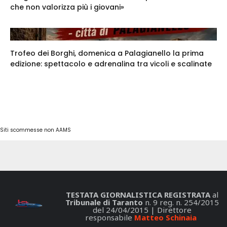
che non valorizza più i giovani»
Trofeo dei Borghi, domenica a Palagianello la prima
edizione: spettacolo e adrenalina tra vicoli e scalinate
Siti scommesse non AAMS
TESTATA GIORNALISTICA REGISTRATA
al
Tribunale di Taranto
n. 9 reg. n. 254/2015
del 24/04/2015 | Direttore
responsabile
Matteo Schinaia