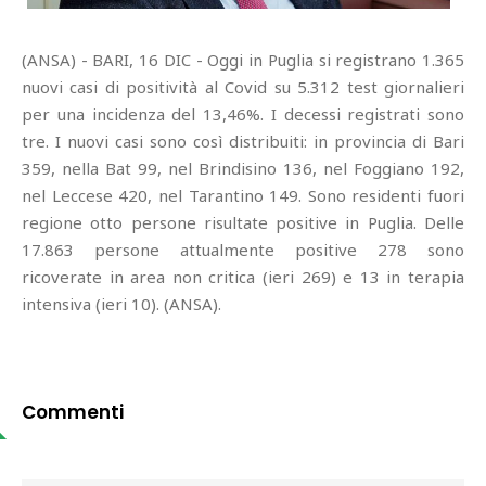
(ANSA) - BARI, 16 DIC - Oggi in Puglia si registrano 1.365
nuovi casi di positività al Covid su 5.312 test giornalieri
per una incidenza del 13,46%. I decessi registrati sono
tre. I nuovi casi sono così distribuiti: in provincia di Bari
359, nella Bat 99, nel Brindisino 136, nel Foggiano 192,
nel Leccese 420, nel Tarantino 149. Sono residenti fuori
regione otto persone risultate positive in Puglia. Delle
17.863 persone attualmente positive 278 sono
ricoverate in area non critica (ieri 269) e 13 in terapia
intensiva (ieri 10). (ANSA).
Commenti