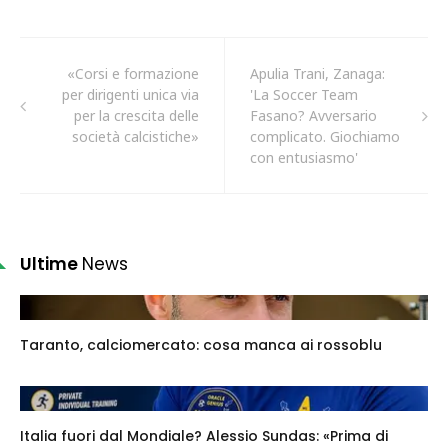
«Corsi e formazione
Apulia Trani, Zanaga:
per dirigenti unica via
'La Soccer Team
per la crescita delle
Fasano? Avversario
società calcistiche»
complicato. Giochiamo
con entusiasmo'
Ultime
News
Taranto, calciomercato: cosa manca ai rossoblu
Italia fuori dal Mondiale? Alessio Sundas: «Prima di