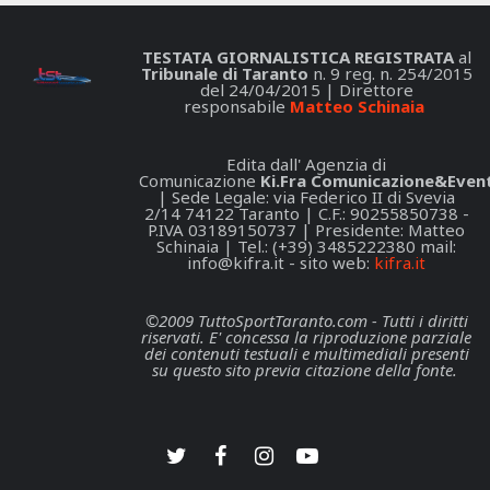
TESTATA GIORNALISTICA REGISTRATA
al
Tribunale di Taranto
n. 9 reg. n. 254/2015
del 24/04/2015 | Direttore
responsabile
Matteo Schinaia
Edita dall' Agenzia di
Comunicazione
Ki.Fra Comunicazione&Event
| Sede Legale: via Federico II di Svevia
2/14 74122 Taranto | C.F.: 90255850738 -
P.IVA 03189150737 | Presidente: Matteo
Schinaia | Tel.: (+39) 3485222380 mail:
info@kifra.it
- sito web:
kifra.it
©2009 TuttoSportTaranto.com - Tutti i diritti
riservati. E' concessa la riproduzione parziale
dei contenuti testuali e multimediali presenti
su questo sito previa citazione della fonte.