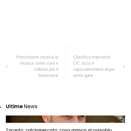
Prescrizione musica la
Classifica marcatori
musica come cura e
C/C: ecco il
sollievo per il
capocannoniere dopo
benessere
sette gare
Ultime
News
Taranto, calciomercato: cosa manca ai rossoblu