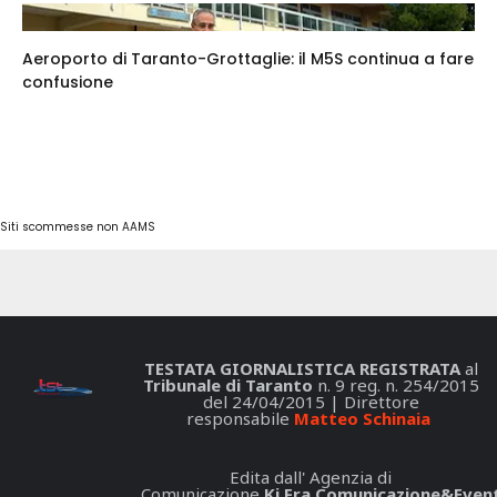
Aeroporto di Taranto-Grottaglie: il M5S continua a fare
confusione
Siti scommesse non AAMS
TESTATA GIORNALISTICA REGISTRATA
al
Tribunale di Taranto
n. 9 reg. n. 254/2015
del 24/04/2015 | Direttore
responsabile
Matteo Schinaia
Edita dall' Agenzia di
Comunicazione
Ki.Fra Comunicazione&Event