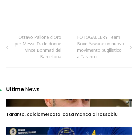
Ottavo Pallone d'Oro
FOTOGALLERY Team
per Messi. Tra le donne
Boxe Yawara: un nuovo
vince Bonmati del
movimento pugilistico
Barcellona
a Taranto
Ultime
News
Taranto, calciomercato: cosa manca ai rossoblu