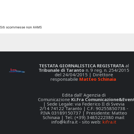
Siti scommesse non AAMS
TESTATA GIORNALISTICA REGISTRATA
al
Tribunale di Taranto
n. 9 reg. n. 254/2015
del 24/04/2015 | Direttore
responsabile
Matteo Schinaia
Edita dall' Agenzia di
Comunicazione
Ki.Fra Comunicazione&Event
| Sede Legale: via Federico II di Svevia
2/14 74122 Taranto | C.F.: 90255850738 -
P.IVA 03189150737 | Presidente: Matteo
Schinaia | Tel.: (+39) 3485222380 mail:
info@kifra.it
- sito web:
kifra.it