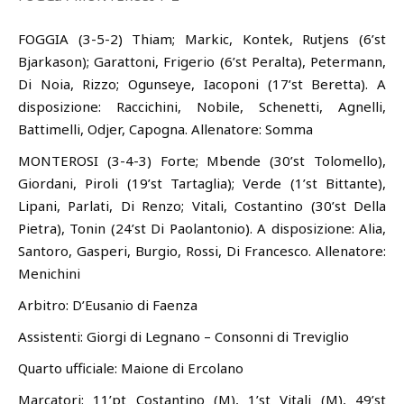
FOGGIA (3-5-2) Thiam; Markic, Kontek, Rutjens (6’st
Bjarkason); Garattoni, Frigerio (6’st Peralta), Petermann,
Di Noia, Rizzo; Ogunseye, Iacoponi (17’st Beretta). A
disposizione: Raccichini, Nobile, Schenetti, Agnelli,
Battimelli, Odjer, Capogna. Allenatore: Somma
MONTEROSI (3-4-3) Forte; Mbende (30’st Tolomello),
Giordani, Piroli (19’st Tartaglia); Verde (1’st Bittante),
Lipani, Parlati, Di Renzo; Vitali, Costantino (30’st Della
Pietra), Tonin (24’st Di Paolantonio). A disposizione: Alia,
Santoro, Gasperi, Burgio, Rossi, Di Francesco. Allenatore:
Menichini
Arbitro: D’Eusanio di Faenza
Assistenti: Giorgi di Legnano – Consonni di Treviglio
Quarto ufficiale: Maione di Ercolano
Marcatori: 11’pt Costantino (M), 1’st Vitali (M), 49’st