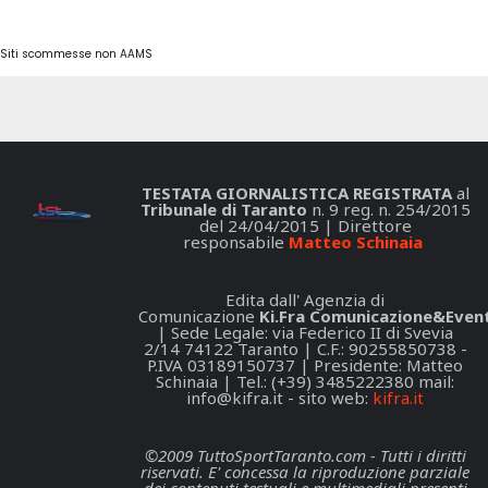
Siti scommesse non AAMS
TESTATA GIORNALISTICA REGISTRATA
al
Tribunale di Taranto
n. 9 reg. n. 254/2015
del 24/04/2015 | Direttore
responsabile
Matteo Schinaia
Edita dall' Agenzia di
Comunicazione
Ki.Fra Comunicazione&Event
| Sede Legale: via Federico II di Svevia
2/14 74122 Taranto | C.F.: 90255850738 -
P.IVA 03189150737 | Presidente: Matteo
Schinaia | Tel.: (+39) 3485222380 mail:
info@kifra.it
- sito web:
kifra.it
©2009 TuttoSportTaranto.com - Tutti i diritti
riservati. E' concessa la riproduzione parziale
dei contenuti testuali e multimediali presenti