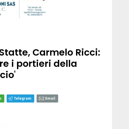
Statte, Carmelo Ricci:
re i portieri della
cio'
p
Telegram
Email