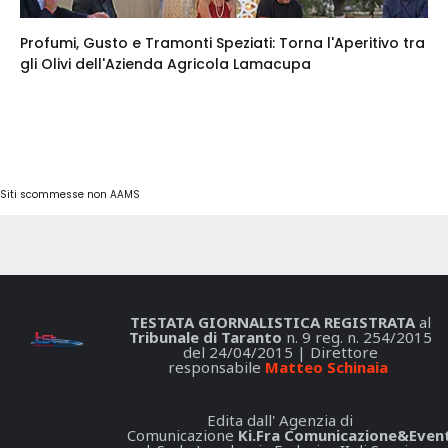
Profumi, Gusto e Tramonti Speziati: Torna l'Aperitivo tra
gli Olivi dell'Azienda Agricola Lamacupa
Siti scommesse non AAMS
TESTATA GIORNALISTICA REGISTRATA
al
Tribunale di Taranto
n. 9 reg. n. 254/2015
del 24/04/2015 | Direttore
responsabile
Matteo Schinaia
Edita dall' Agenzia di
Comunicazione
Ki.Fra Comunicazione&Event