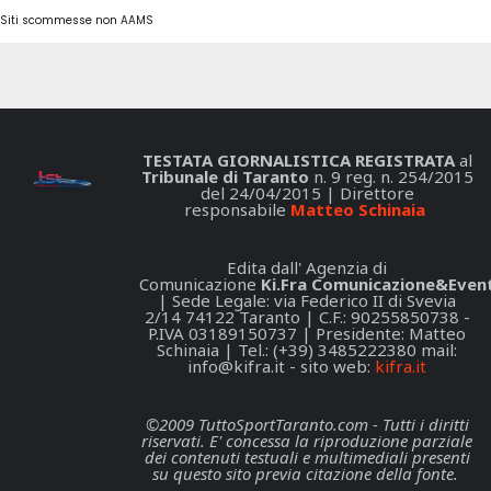
Siti scommesse non AAMS
TESTATA GIORNALISTICA REGISTRATA
al
Tribunale di Taranto
n. 9 reg. n. 254/2015
del 24/04/2015 | Direttore
responsabile
Matteo Schinaia
Edita dall' Agenzia di
Comunicazione
Ki.Fra Comunicazione&Event
| Sede Legale: via Federico II di Svevia
2/14 74122 Taranto | C.F.: 90255850738 -
P.IVA 03189150737 | Presidente: Matteo
Schinaia | Tel.: (+39) 3485222380 mail:
info@kifra.it
- sito web:
kifra.it
©2009 TuttoSportTaranto.com - Tutti i diritti
riservati. E' concessa la riproduzione parziale
dei contenuti testuali e multimediali presenti
su questo sito previa citazione della fonte.