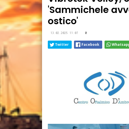
'Sammichele avv
ostico'
13.02.2025 11:07
0
Twitter
Facebook
Whatsap