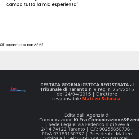
campo tutta la mia esperienza'
Siti scommesse non AAMS
TESTATA GIORNALISTICA REGISTRATA
al
Tribunale di Taranto
n. 9 reg. n. 254/2015
del 24/04/2015 | Direttore
responsabile
Matteo Schinaia
Edita dall' Agenzia di
Comunicazione
Ki.Fra Comunicazione&Event
| Sede Legale: via Federico II di Svevia
2/14 74122 Taranto | C.F.: 90255850738 -
P.IVA 03189150737 | Presidente: Matteo
Schinaia | Tel.: (+39) 3485222380 mail: