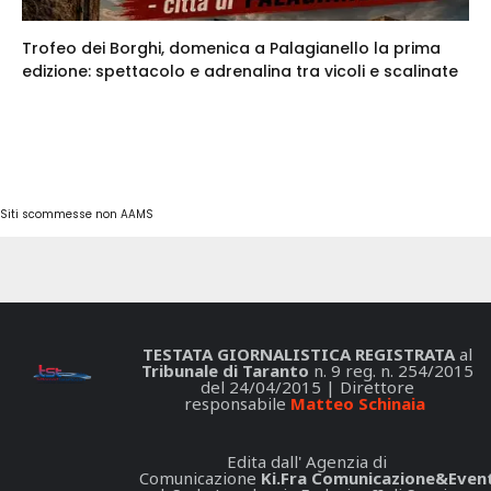
Trofeo dei Borghi, domenica a Palagianello la prima
edizione: spettacolo e adrenalina tra vicoli e scalinate
Siti scommesse non AAMS
TESTATA GIORNALISTICA REGISTRATA
al
Tribunale di Taranto
n. 9 reg. n. 254/2015
del 24/04/2015 | Direttore
responsabile
Matteo Schinaia
Edita dall' Agenzia di
Comunicazione
Ki.Fra Comunicazione&Event