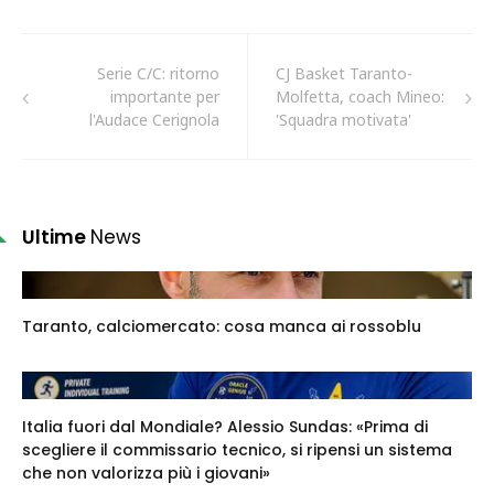
Serie C/C: ritorno
CJ Basket Taranto-
importante per
Molfetta, coach Mineo:
l'Audace Cerignola
'Squadra motivata'
Ultime
News
Taranto, calciomercato: cosa manca ai rossoblu
Italia fuori dal Mondiale? Alessio Sundas: «Prima di
scegliere il commissario tecnico, si ripensi un sistema
che non valorizza più i giovani»