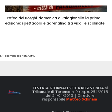
Trofeo dei Borghi, domenica a Palagianello la prima
edizione: spettacolo e adrenalina tra vicoli e scalinate
Siti scommesse non AAMS
TESTATA GIORNALISTICA REGISTRATA
al
Tribunale di Taranto
n. 9 reg. n. 254/2015
del 24/04/2015 | Direttore
responsabile
Matteo Schinaia