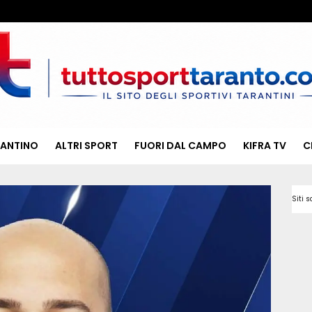
RANTINO
ALTRI SPORT
FUORI DAL CAMPO
KIFRA TV
C
Siti