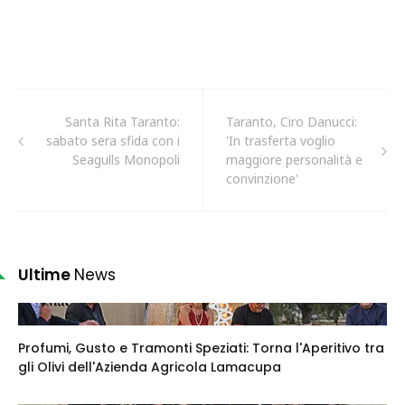
Santa Rita Taranto:
Taranto, Ciro Danucci:
sabato sera sfida con i
'In trasferta voglio
Seagulls Monopoli
maggiore personalità e
convinzione'
Ultime
News
Profumi, Gusto e Tramonti Speziati: Torna l'Aperitivo tra
gli Olivi dell'Azienda Agricola Lamacupa