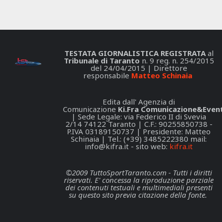
TESTATA GIORNALISTICA REGISTRATA
al
Tribunale di Taranto
n. 9 reg. n. 254/2015
del 24/04/2015 | Direttore
responsabile
Matteo Schinaia
Edita dall' Agenzia di
Comunicazione
Ki.Fra Comunicazione&Event
| Sede Legale: via Federico II di Svevia
2/14 74122 Taranto | C.F.: 90255850738 -
P.IVA 03189150737 | Presidente: Matteo
Schinaia | Tel.: (+39) 3485222380 mail:
info@kifra.it
- sito web:
kifra.it
©2009 TuttoSportTaranto.com - Tutti i diritti
riservati. E' concessa la riproduzione parziale
dei contenuti testuali e multimediali presenti
su questo sito previa citazione della fonte.