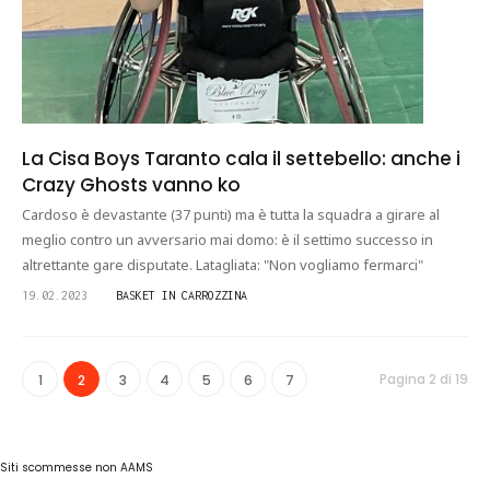
La Cisa Boys Taranto cala il settebello: anche i
Crazy Ghosts vanno ko
Cardoso è devastante (37 punti) ma è tutta la squadra a girare al
meglio contro un avversario mai domo: è il settimo successo in
altrettante gare disputate. Latagliata: "Non vogliamo fermarci"
19.02.2023
BASKET IN CARROZZINA
Pagina 2 di 19
1
2
3
4
5
6
7
Siti scommesse non AAMS