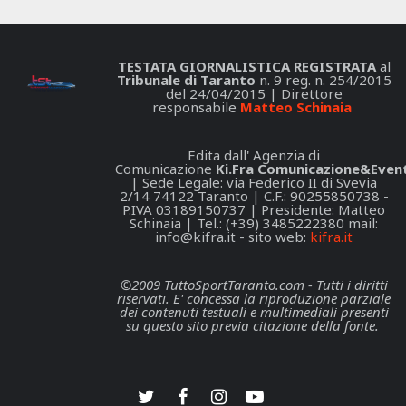
TESTATA GIORNALISTICA REGISTRATA
al
Tribunale di Taranto
n. 9 reg. n. 254/2015
del 24/04/2015 | Direttore
responsabile
Matteo Schinaia
Edita dall' Agenzia di
Comunicazione
Ki.Fra Comunicazione&Event
| Sede Legale: via Federico II di Svevia
2/14 74122 Taranto | C.F.: 90255850738 -
P.IVA 03189150737 | Presidente: Matteo
Schinaia | Tel.: (+39) 3485222380 mail:
info@kifra.it
- sito web:
kifra.it
©2009 TuttoSportTaranto.com - Tutti i diritti
riservati. E' concessa la riproduzione parziale
dei contenuti testuali e multimediali presenti
su questo sito previa citazione della fonte.