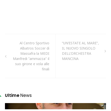
Al Centro Sportivo
“UN’ESTATE AL MARE”,
Albatros Soccer di
IL NUOVO SINGOLO
Massafra la MEDI
DELL’ORCHESTRA
Manfredi "ammazza" il
MANCINA
suo girone e vola alle
finali
Ultime
News